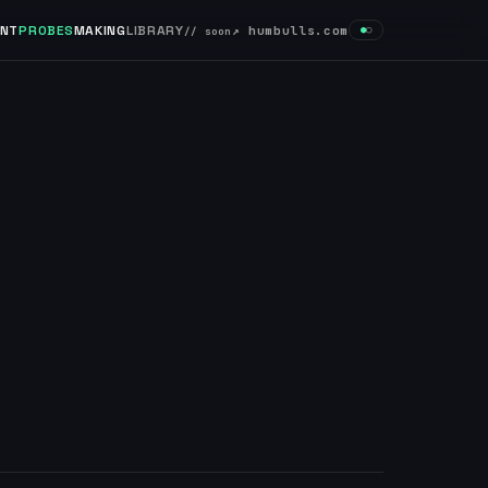
INT
PROBES
MAKING
LIBRARY
↗ humbulls.com
●
○
// soon