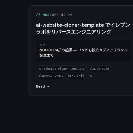
// N02
2026-04-29
ai-website-cloner-template でイレブン
ラボをリバースエンジニアリング
出所
NODE6174// の起源 — Lab から独立メディアブランド
誕生まで
ai-website-cloner-template
claude-code
playwright-mcp
nextjs-16
+1
Read →