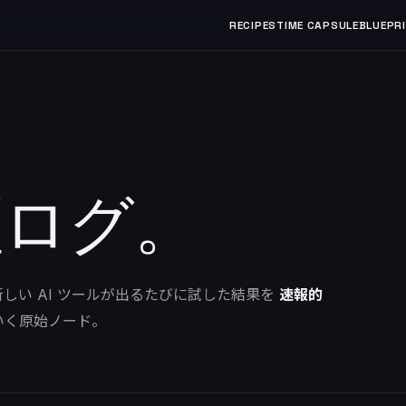
RECIPES
TIME CAPSULE
BLUEPR
証ログ。
しい AI ツールが出るたびに試した結果を
速報的
ていく原始ノード。