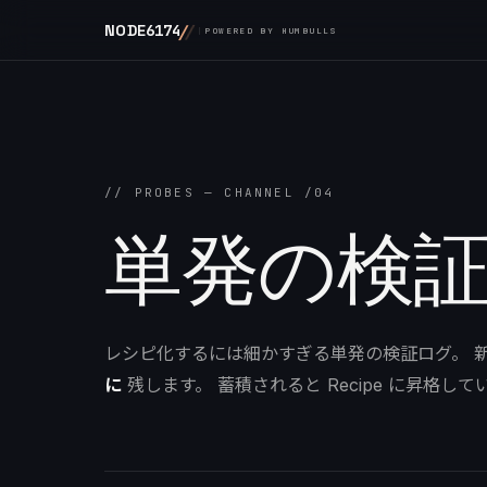
/
/
NODE
6174
POWERED BY HUMBULLS
// PROBES — CHANNEL /04
単発の検
レシピ化するには細かすぎる単発の検証ログ。 新
に
残します。 蓄積されると Recipe に昇格し