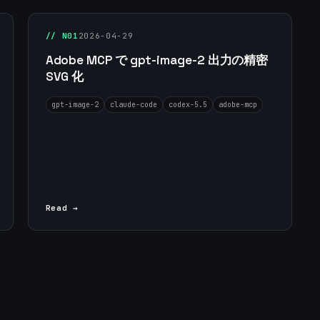
// N01
2026-04-29
Adobe MCP で gpt-image-2 出力の精密
SVG 化
gpt-image-2
claude-code
codex-5.5
adobe-mcp
Read →