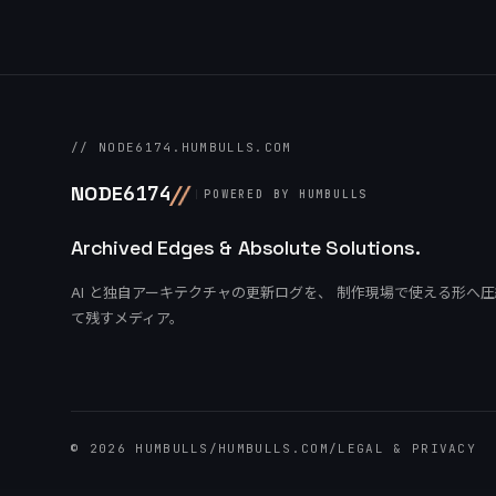
// NODE6174.HUMBULLS.COM
/
/
NODE
6174
POWERED BY HUMBULLS
Archived Edges & Absolute Solutions.
AI と独自アーキテクチャの更新ログを、 制作現場で使える形へ
て残すメディア。
© 2026 HUMBULLS
/
HUMBULLS.COM
/
LEGAL & PRIVACY