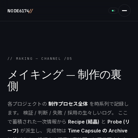
/
/
NODE
6174
●
○
// MAKING — CHANNEL /05
メイキング — 制作の裏
側
各プロジェクトの
制作プロセス全体
を時系列で記録し
ます。 検証 / 判断 / 失敗 / 採用の生々しいログ。 ここ
で蓄積された一次情報から
Recipe (結晶)
と
Probe (リ
ーフ)
が派生し、 完成物は
Time Capsule の Archive