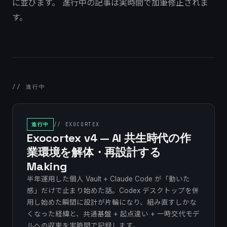
に並びます。 進行中の記事は実時間で加筆修正されま
す。
// 進行中
進行中
// EXOCORTEX
Exocortex v4 — AI 共生時代の作
業環境を解体・再設計する
Making
半年運用した個人 Vault + Claude Code が「動いた
感」だけで止まり始めた話。Codex デスクトップを併
用し始めた瞬間に設計が片輪になり、組み直すしかな
くなった経緯と、共通基盤 + 起点違い + 一時交代モデ
ルへの収束を実時間で記録します。